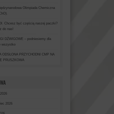
iędzynarodowa Olimpiada Chemiczna
IChO).
. Chcesz być częścią naszej paczki?
z do nas!
GI DŹWIGOWE – podniesiemy dla
e wszystko
 ODSŁONA PRZYCHODNI CMP NA
IE PRUSZKOWA
IWA
 2026
iec 2026
026