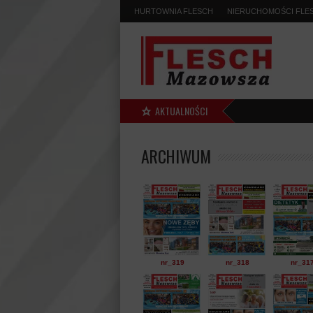
HURTOWNIA FLESCH
NIERUCHOMOŚCI FLE
AKTUALNOŚCI
ARCHIWUM
nr_319
nr_318
nr_31