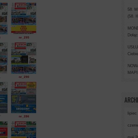
58. M
(58. 
MONDI
Dołąc
6
nr_295
USŁU
Ciebi
NOWA
MAP
1
nr_290
ARCH
lipiec
7
nr_286
czerw
maj 2