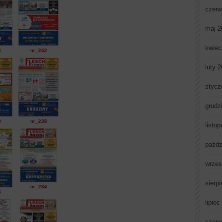
czerw
maj 2
kwiec
3
nr_242
luty 
stycz
grudz
9
nr_238
listo
paźdz
wrzes
sierp
nr_234
5
lipiec
czerw