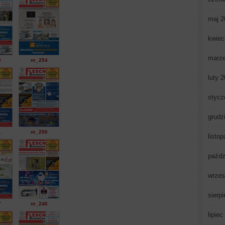
maj 2
kwiec
marz
5
nr_254
luty 
stycz
grudz
1
nr_250
listo
paźdz
wrzes
sierp
7
nr_246
lipiec