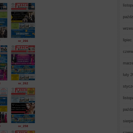
listo
paźdz
wrzes
lipiec
7
nr_266
czerw
marz
luty 
3
nr_262
stycz
listo
paźdz
sierp
9
nr_258
czerw