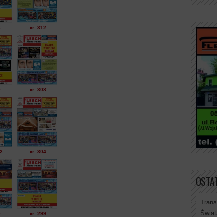
3
nr_312
9
nr_308
-2
nr_304
OSTAT
Trans
Świat
0
nr_299