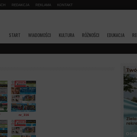
SCH
REDAKCJA
REKLAMA
KONTAKT
START
WIADOMOŚCI
KULTURA
RÓŻNOŚCI
EDUKACJA
RE
Transmisja n
7
nr_316