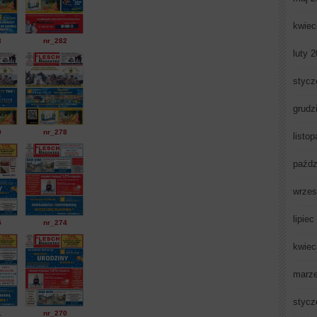
kwiec
3
nr_282
luty 
stycz
grudz
9
nr_278
listo
paźdz
wrzes
lipiec
5
nr_274
kwiec
marz
stycz
1
nr_270