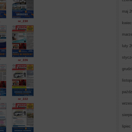
maj 2
1
nr_230
kwiec
marz
luty 
stycz
7
nr_226
grudz
listo
paźdz
3
nr_222
wrzes
sierp
lipiec