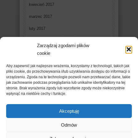
kwiecień 2017
marzec 2017
luty 2017
styczeń 2017
Zarządzaj zgodami plików
grudzień 2016
cookie
listopad 2016
Aby zapewnić jak najlepsze wrażenia, korzystamy z technologii, takich jak
pliki cookie, do przechowywania i/lub uzyskiwania dostępu do informacji o
październik 2016
urządzeniu. Zgoda na te technologie pozwoli nam przetwarzać dane, takie
jak zachowanie podczas przeglądania lub unikalne identyfikatory na tej
stronie. Brak wyrażenia zgody lub wycofanie zgody może niekorzystnie
wpłynąć na niektóre cechy i funkcje.
Akceptuję
Odmów
Copyright © 2019 - FleschMazowsza. Powered by