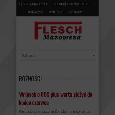
HURTOWNIA FLESCH
NIERUCHOMOŚCI FLESCH
REDAKCJA
REKLAMA
KONTAKT
RÓŻNOŚCI
Wniosek o 800 plus warto złożyć do
końca czerwca
Wniosek o świadczenie 800 plus na nowy okres