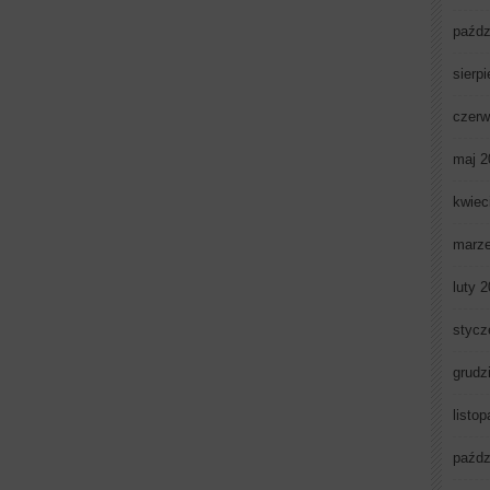
paźdz
sierp
czerw
maj 2
kwiec
marz
luty 
stycz
grudz
listo
paźdz