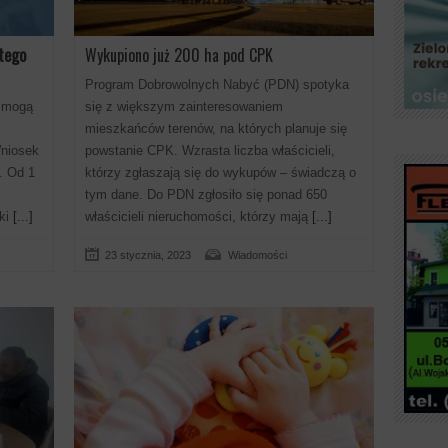
tego
Wykupiono już 200 ha pod CPK
Program Dobrowolnych Nabyć (PDN) spotyka
” mogą
się z większym zainteresowaniem
mieszkańców terenów, na których planuje się
Wniosek
powstanie CPK. Wzrasta liczba właścicieli,
. Od 1
którzy zgłaszają się do wykupów – świadczą o
tym dane. Do PDN zgłosiło się ponad 650
ki
[...]
właścicieli nieruchomości, którzy mają
[...]
23 stycznia, 2023
Wiadomości