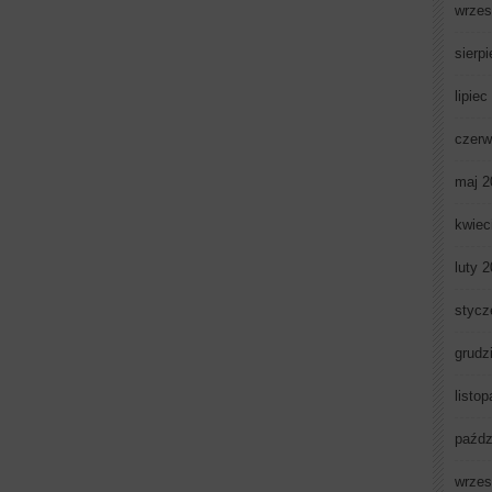
wrzes
sierp
lipiec
czerw
maj 2
kwiec
luty 
stycz
grudz
listo
paźdz
wrzes