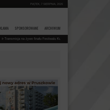
PIĄTEK, 7 SIERPNIA, 2026
KLAMA
SPONSOROWANE
ARCHIWUM
a na żywo finału Festiwalu Kultur Świata 2026 w kinie Centrum Kultury
5