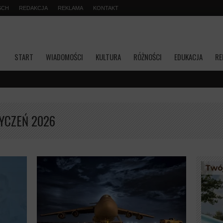
SCH
REDAKCJA
REKLAMA
KONTAKT
START
WIADOMOŚCI
KULTURA
RÓŻNOŚCI
EDUKACJA
RE
Transmisj
YCZEŃ 2026