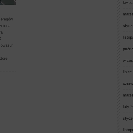
kwiec
marz
zeregów
stycz
żniona
ła
listo
O
zowszu”
paźdz
tóre
wrzes
lipiec
czerw
marz
luty 
stycz
listo