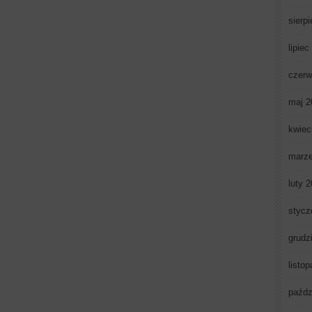
sierp
lipiec
czerw
maj 2
kwiec
marz
luty 
stycz
grudz
listo
paźdz