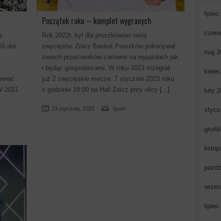
lipiec
Początek roku – komplet wygranych
czerw
a
Rok 2022r. był dla pruszkowian serią
5 dni.
zwycięstw. Znicz Basket Pruszków pokonywał
maj 2
swoich przeciwników zarówno na wyjazdach jak
i będąc gospodarzami. W roku 2023 rozegrali
kwiec
cować
już 2 zwycięskie mecze. 7 stycznia 2023 roku
W 2021
o godzinie 18:00 na Hali Znicz przy ulicy
[...]
luty 
23 stycznia, 2023
Sport
stycz
grudz
listo
paźdz
wrzes
lipiec