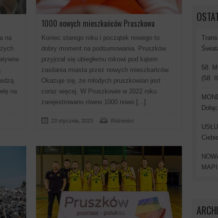
OSTAT
1000 nowych mieszkańców Pruszkowa
Trans
a na
Koniec starego roku i początek nowego to
Świat
użych
dobry moment na podsumowania. Pruszków
tatywne
przyjrzał się ubiegłemu rokowi pod kątem
58. M
ą
zasilania miasta przez nowych mieszkańców.
(58. 
iedzą
Okazuje się, że młodych pruszkowian jest
elę na
coraz więcej. W Pruszkowie w 2022 roku
MONDI
zarejestrowano równo 1000 nowo
[...]
Dołąc
23 stycznia, 2023
Różności
USŁU
Ciebi
NOWA
MAP
ARCH