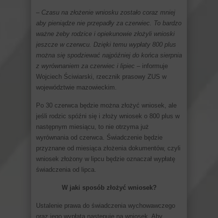
– Czasu na złożenie wniosku zostało coraz mniej
aby pieniądze nie przepadły za czerwiec. To bardzo
ważne żeby rodzice i opiekunowie złożyli wnioski
jeszcze w czerwcu. Dzięki temu wypłaty 800 plus
można się spodziewać najpóźniej do końca sierpnia
z wyrównaniem za czerwiec i lipiec
– informuje
Wojciech Ściwiarski, rzecznik prasowy ZUS w
województwie mazowieckim.
Po 30 czerwca będzie można złożyć wniosek, ale
jeśli rodzic spóźni się i złoży wniosek o 800 plus w
następnym miesiącu, to nie otrzyma już
wyrównania od czerwca. Świadczenie będzie
przyznane od miesiąca złożenia dokumentów, czyli
wniosek złożony w lipcu będzie oznaczał wypłatę
świadczenia od lipca.
W jaki sposób złożyć wniosek?
Ustalenie prawa do świadczenia wychowawczego
oraz jego wypłata następuje na wniosek. Aby