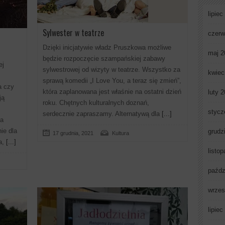
lipiec
Sylwester w teatrze
czerw
Dzięki inicjatywie władz Pruszkowa możliwe
maj 2
będzie rozpoczęcie szampańskiej zabawy
ej
sylwestrowej od wizyty w teatrze. Wszystko za
kwiec
sprawą komedii „I Love You, a teraz się zmień”,
a czy
która zaplanowana jest właśnie na ostatni dzień
luty 
ją
roku. Chętnych kulturalnych doznań,
stycz
serdecznie zapraszamy. Alternatywą dla
[...]
la
ie dla
grudz
17 grudnia, 2021
Kultura
a,
[...]
listo
paźdz
wrzes
lipiec