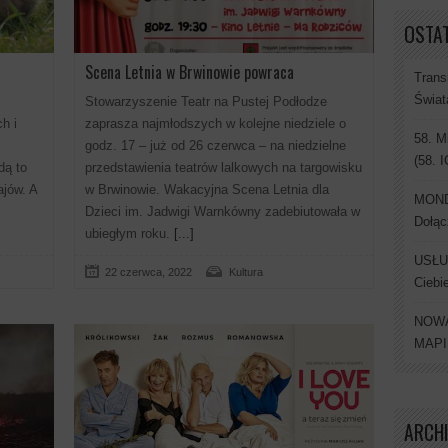
OSTAT
Scena Letnia w Brwinowie powraca
Trans
Świat
Stowarzyszenie Teatr na Pustej Podłodze
h i
zaprasza najmłodszych w kolejne niedziele o
58. M
godz. 17 – już od 26 czerwca – na niedzielne
(58. 
dą to
przedstawienia teatrów lalkowych na targowisku
jów. A
w Brwinowie. Wakacyjna Scena Letnia dla
MONDI
Dzieci im. Jadwigi Warnkówny zadebiutowała w
Dołąc
ubiegłym roku.
[...]
USŁU
22 czerwca, 2022
Kultura
Ciebi
NOWA
MAP
ARCH