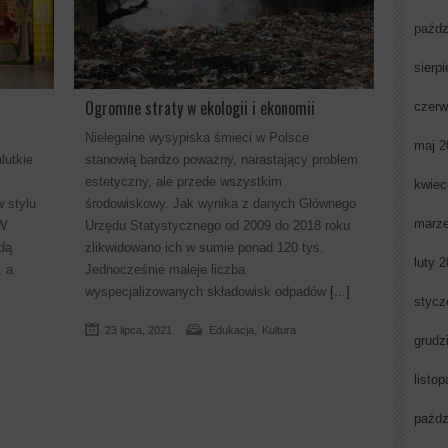
paźdz
sierp
Ogromne straty w ekologii i ekonomii
czerw
Nielegalne wysypiska śmieci w Polsce
maj 2
lutkie
stanowią bardzo poważny, narastający problem
estetyczny, ale przede wszystkim
kwiec
 stylu
środowiskowy. Jak wynika z danych Głównego
marz
 W
Urzędu Statystycznego od 2009 do 2018 roku
dą
zlikwidowano ich w sumie ponad 120 tys.
luty 
, a
Jednocześnie maleje liczba
wyspecjalizowanych składowisk odpadów
[...]
stycz
,
23 lipca, 2021
Edukacja
Kultura
grudz
listo
paźdz