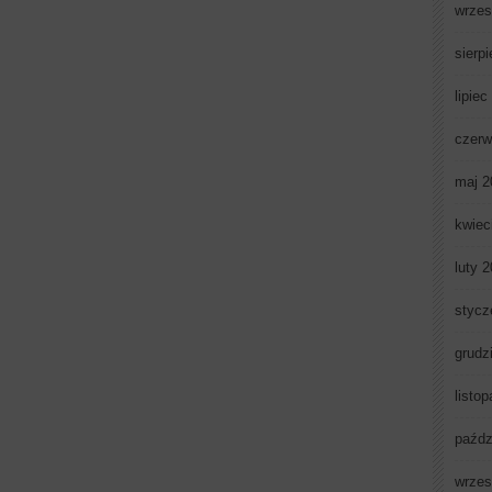
wrzes
sierp
lipiec
czerw
maj 2
kwiec
luty 
stycz
grudz
listo
paźdz
wrzes