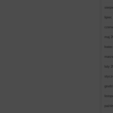
sierp
lipiec
czerw
maj 2
kwiec
marz
luty 
stycz
grudz
listo
paźdz