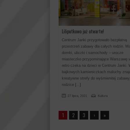
Liliputkowo już otwarte!
Centrum Janki przygotowało bezpłatną
przestrzeń zabawy dla całych rodzin. Ma
domki, uliczki i samochody – urocze
miasteczko przypominające Warszawę w
retro czeka na dzieci w Centrum Janki.
bajkowych kamieniczkach maluchy znaj
kreatywne strefy do wyśmienitej zabawy
rodzice
[...]
27 lipca, 2021
Kultura
1
2
3
›
»