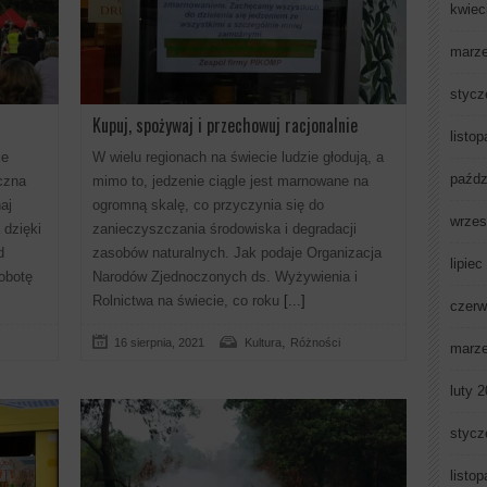
kwiec
marz
stycz
Kupuj, spożywaj i przechowuj racjonalnie
listo
ie
W wielu regionach na świecie ludzie głodują, a
paźdz
oczna
mimo to, jedzenie ciągle jest marnowane na
aj
ogromną skalę, co przyczynia się do
wrzes
 dzięki
zanieczyszczania środowiska i degradacji
d
zasobów naturalnych. Jak podaje Organizacja
lipiec
obotę
Narodów Zjednoczonych ds. Wyżywienia i
Rolnictwa na świecie, co roku
[...]
czerw
,
16 sierpnia, 2021
Kultura
Różności
marz
luty 
stycz
listo