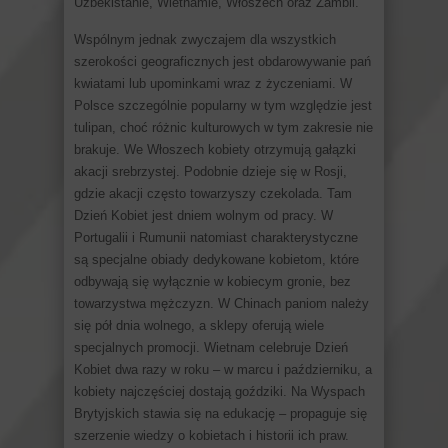
Uzbekistanie, Wietnamie, Włoszech oraz Zambii.
Wspólnym jednak zwyczajem dla wszystkich
szerokości geograficznych jest obdarowywanie pań
kwiatami lub upominkami wraz z życzeniami. W
Polsce szczególnie popularny w tym względzie jest
tulipan, choć różnic kulturowych w tym zakresie nie
brakuje. We Włoszech kobiety otrzymują gałązki
akacji srebrzystej. Podobnie dzieje się w Rosji,
gdzie akacji często towarzyszy czekolada. Tam
Dzień Kobiet jest dniem wolnym od pracy. W
Portugalii i Rumunii natomiast charakterystyczne
są specjalne obiady dedykowane kobietom, które
odbywają się wyłącznie w kobiecym gronie, bez
towarzystwa mężczyzn. W Chinach paniom należy
się pół dnia wolnego, a sklepy oferują wiele
specjalnych promocji. Wietnam celebruje Dzień
Kobiet dwa razy w roku – w marcu i październiku, a
kobiety najczęściej dostają goździki. Na Wyspach
Brytyjskich stawia się na edukację – propaguje się
szerzenie wiedzy o kobietach i historii ich praw.