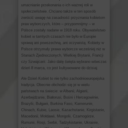
umacnianie przekonania o ich ważnej roli w
społeczeństwie. Chciano także w ten sposób
zwrócić uwagę na zasadność przyznania kobietom
praw wyborczych, które – przypomnijmy – w
Polsce zostały nadane w 1918 roku. Obywatelstwo
kobiet w tamtych czasach nie było w Europie
sprawą ani powszechną, ani oczywistą. Kobiety w
Polsce otrzymały prawa wyborcze wcześniej niż w
Stanach Zjednoczonych, Wielkiej Brytanii, Francji
czy Szwajcarii. Jako datę święta wybrano wówczas
dzień 8 marca, co jest kultywowane do dzisiaj.
Ale Dzień Kobiet to nie tylko zachodnioeuropejska
tradycja. Obecnie obchodzi się je w wielu
państwach na świecie: w Albanii, Algierii,
Azerbejdżanie, Białorusi, Bośni i Hercegowinie,
Brazylii, Bułgarii, Burkina Faso, Kamerunie,
Chinach, Kubie, Laosie, Kazachstanie, Kirgistanie,
Macedonii, Mołdawii, Mongolii, Czarnogórze,
Rumunii, Rosji, Serbii, Tadżykistanie, Ukrainie,