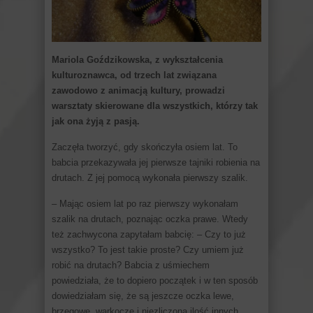
Mariola Goździkowska, z wykształcenia
kulturoznawca, od trzech lat związana
zawodowo z animacją kultury, prowadzi
warsztaty skierowane dla wszystkich, którzy tak
jak ona żyją z pasją.
Zaczęła tworzyć, gdy skończyła osiem lat. To
babcia przekazywała jej pierwsze tajniki robienia na
drutach. Z jej pomocą wykonała pierwszy szalik.
– Mając osiem lat po raz pierwszy wykonałam
szalik na drutach, poznając oczka prawe. Wtedy
też zachwycona zapytałam babcię: – Czy to już
wszystko? To jest takie proste? Czy umiem już
robić na drutach? Babcia z uśmiechem
powiedziała, że to dopiero początek i w ten sposób
dowiedziałam się, że są jeszcze oczka lewe,
brzegowe, warkocze i niezliczona ilość innych