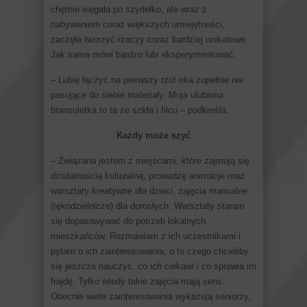
chętnie sięgała po szydełko, ale wraz z
nabywaniem coraz większych umiejętności,
zaczęła tworzyć rzeczy coraz bardziej unikatowe.
Jak sama mówi bardzo lubi eksperymentować.
– Lubię łączyć na pierwszy rzut oka zupełnie nie
pasujące do siebie materiały. Moja ulubiona
bransoletka to ta ze szkła i filcu – podkreśla.
Każdy może szyć
– Związana jestem z miejscami, które zajmują się
działalnością kulturalną, prowadzę animacje oraz
warsztaty kreatywne dla dzieci, zajęcia manualne
(rękodzielnicze) dla dorosłych. Warsztaty staram
się dopasowywać do potrzeb lokalnych
mieszkańców. Rozmawiam z ich uczestnikami i
pytam o ich zainteresowania, o to czego chcieliby
się jeszcze nauczyć, co ich ciekawi i co sprawia im
frajdę. Tylko wtedy takie zajęcia mają sens.
Obecnie wiele zainteresowania wykazują seniorzy,