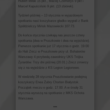
Hubert Miłak 15 pkt., Maciej Czemerys 9 pkt i
Marcel Kapuściński 9 pkt. (13 zbiórek).
Tydzień później – 13 stycznia w wyjazdowym
spotkaniu nasi koszykarze gładko wygrali z Bank
Spółdzielczy Mińsk Mazowiecki 107:73.
Do końca stycznia czekają nas jeszcze cztery
spotkania (dwa w Pruszkowie i dwa na wyjeździe).
Pierwsze spotkanie już 17 stycznia o godz. 19.00
do Hali Znicz w Pruszkowie przy ul. Bohaterów
Warszawy 4 przybedą zawodnicy UKS Trójka
Żyrardów. Trzy dni później (20.01.) Znicz zmierzy
się z na wyjeździe z KS Legion Legionowo.
W niedzielę 28 stycznia Pruszkowianie podejmą
koszykarzy Enea Żubry Chorten Białystok.
Początek meczu o godz. 17.00. A w środę 31
stycznia wyruszą na spotkanie z MKS Ochota
Warszawa.
***