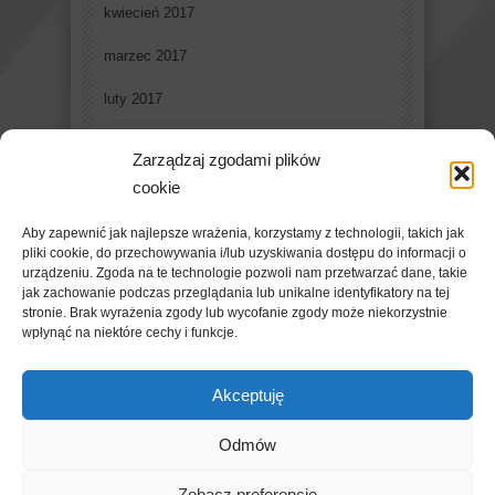
kwiecień 2017
marzec 2017
luty 2017
styczeń 2017
Zarządzaj zgodami plików
grudzień 2016
cookie
listopad 2016
Aby zapewnić jak najlepsze wrażenia, korzystamy z technologii, takich jak
pliki cookie, do przechowywania i/lub uzyskiwania dostępu do informacji o
październik 2016
urządzeniu. Zgoda na te technologie pozwoli nam przetwarzać dane, takie
jak zachowanie podczas przeglądania lub unikalne identyfikatory na tej
stronie. Brak wyrażenia zgody lub wycofanie zgody może niekorzystnie
wpłynąć na niektóre cechy i funkcje.
Akceptuję
Odmów
Copyright © 2019 - FleschMazowsza. Powered by
Zobacz preferencje