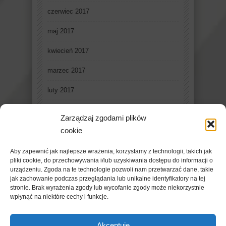
czerwiec 2017
maj 2017
kwiecień 2017
marzec 2017
luty 2017
styczeń 2017
Zarządzaj zgodami plików
grudzień 2016
cookie
listopad 2016
Aby zapewnić jak najlepsze wrażenia, korzystamy z technologii, takich jak
pliki cookie, do przechowywania i/lub uzyskiwania dostępu do informacji o
październik 2016
urządzeniu. Zgoda na te technologie pozwoli nam przetwarzać dane, takie
jak zachowanie podczas przeglądania lub unikalne identyfikatory na tej
stronie. Brak wyrażenia zgody lub wycofanie zgody może niekorzystnie
wpłynąć na niektóre cechy i funkcje.
Akceptuję