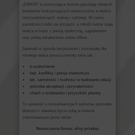
„ERROR” to poruszająca historia pięciorga młodych
bohaterów funkcjonujących równocześnie w dwóch
rzeczywistościach: realnej i cyfrowej. W cieniu
samotności rodzi się przyjaźń, a młodzi ludzie stają
twarzą w twarz z presją społeczną, zagubieniem
oraz próbą odnalezienia siebie offline.
Spektakl w sposób bezpośredni i zrozumiały dla
młodego widza porusza tematy takie jak:
e-uzależnienie
hejt, konflikty i presja rówieśnicza
lęk, samotność i trudności w budowaniu relacji
potrzeba akceptacji i przynależności
strach o środowisko i przyszłość planety
To opowieść o konsekwencjach wyborów, potrzebie
bliskości i odwadze bycia sobą w świecie
zdominowanym przez ekran.
Nowoczesna forma, silny przekaz