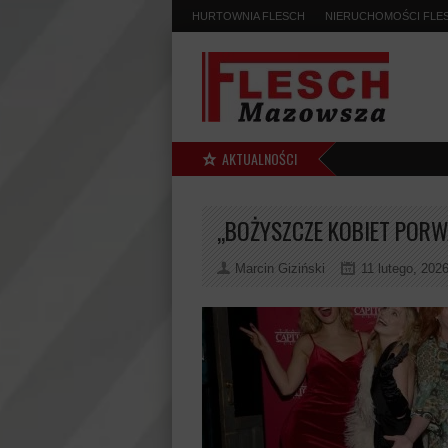
HURTOWNIA FLESCH
NIERUCHOMOŚCI FLE
AKTUALNOŚCI
,,BOŻYSZCZE KOBIET POR
Marcin Giziński
11 lutego, 202