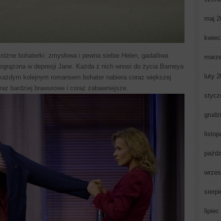
maj 2
kwiec
e różne bohaterki: zmysłowa i pewna siebie Helen, gadatliwa
marz
ogrążona w depresji Jane. Każda z nich wnosi do życia Barneya
luty 
 każdym kolejnym romansem bohater nabiera coraz większej
coraz bardziej brawurowe i coraz zabawniejsze.
stycz
grudz
listo
paźdz
wrzes
sierp
lipiec