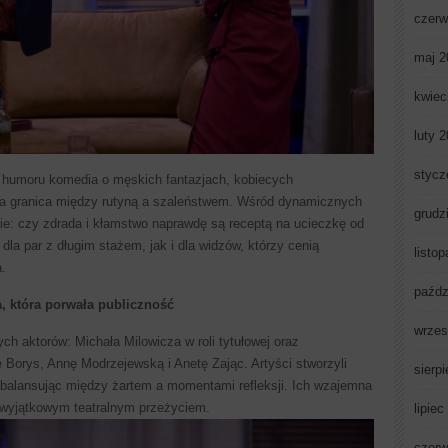
czerw
maj 2
kwiec
luty 
stycz
o humoru komedia o męskich fantazjach, kobiecych
wa granica między rutyną a szaleństwem. Wśród dynamicznych
grudz
anie: czy zdrada i kłamstwo naprawdę są receptą na ucieczkę od
dla par z długim stażem, jak i dla widzów, którzy cenią
listo
.
paźdz
, która porwała publiczność
wrzes
 aktorów: Michała Milowicza w roli tytułowej oraz
 Borys, Annę Modrzejewską i Anetę Zając. Artyści stworzyli
sierp
 balansując między żartem a momentami refleksji. Ich wzajemna
ł wyjątkowym teatralnym przeżyciem.
lipiec
czerw