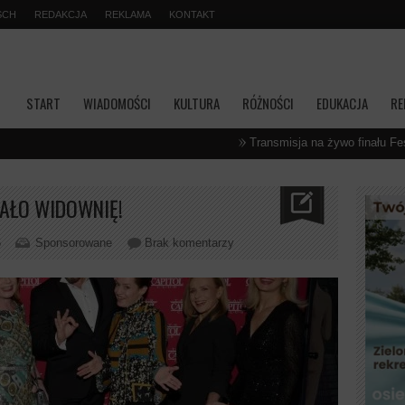
SCH
REDAKCJA
REKLAMA
KONTAKT
START
WIADOMOŚCI
KULTURA
RÓŻNOŚCI
EDUKACJA
RE
Transmisja na żywo finału Festiwalu Kultur Świa
WAŁO WIDOWNIĘ!
6
Sponsorowane
Brak komentarzy