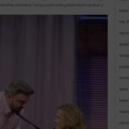
drobinę adrenaliny i rozpoczyna serię potajemnych spotkań z
kwiec
luty 
stycz
grudz
listo
paźdz
wrzes
lipiec
kwiec
marz
stycz