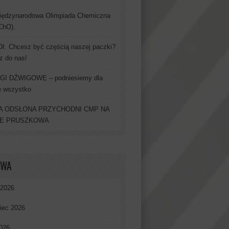
iędzynarodowa Olimpiada Chemiczna
IChO).
. Chcesz być częścią naszej paczki?
z do nas!
GI DŹWIGOWE – podniesiemy dla
e wszystko
 ODSŁONA PRZYCHODNI CMP NA
IE PRUSZKOWA
IWA
 2026
iec 2026
026