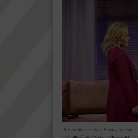
Pozornie idealne życie Barneya to dom, koc
codzienność szybko staje się nieznośnie 