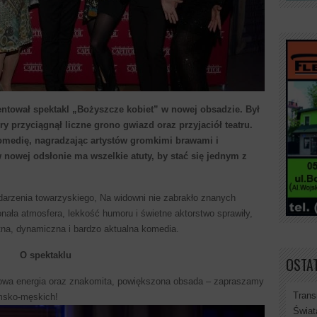
zentował spektakl „Bożyszcze kobiet” w nowej obsadzie. Był
óry przyciągnął liczne grono gwiazd oraz przyjaciół teatru.
komedię, nagradzając artystów gromkimi brawami i
 nowej odsłonie ma wszelkie atuty, by stać się jednym z
.
darzenia towarzyskiego, Na widowni nie zabrakło znanych
onała atmosfera, lekkość humoru i świetne aktorstwo sprawiły,
ntna, dynamiczna i bardzo aktualna komedia.
O spektaklu
OSTAT
nowa energia oraz znakomita, powiększona obsada – zapraszamy
Trans
msko-męskich!
Świat