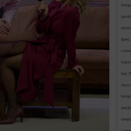
listo
paźdz
wrzes
lipiec
czerw
marz
luty 
stycz
listo
paźdz
sierp
czerw