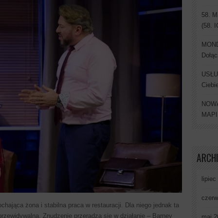
58. M
(58. 
MONDI
Dołąc
USŁU
Ciebi
NOWA
MAP
ARCH
lipiec
czerw
hająca żona i stabilna praca w restauracji. Dla niego jednak ta
przewidywalna. Znudzenie przeradza się w działanie – Barney
maj 2