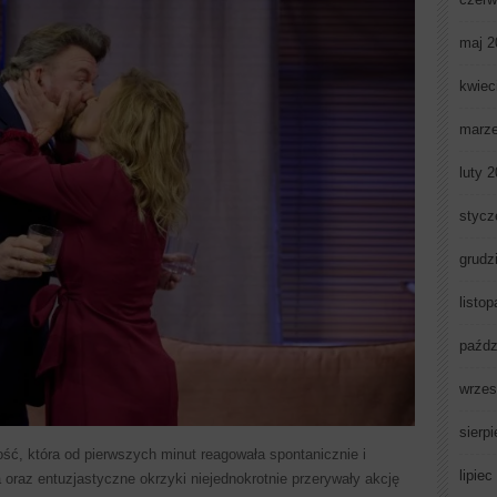
maj 2
kwiec
marz
luty 
stycz
grudz
listo
paźdz
wrzes
sierp
ść, która od pierwszych minut reagowała spontanicznie i
lipiec
oraz entuzjastyczne okrzyki niejednokrotnie przerywały akcję