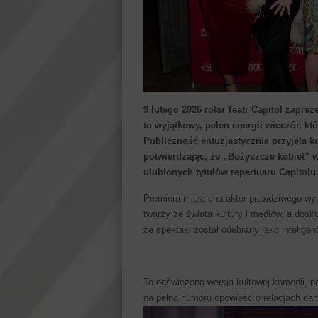
9 lutego 2026 roku Teatr Capitol zapre
to wyjątkowy, pełen energii wieczór, kt
Publiczność entuzjastycznie przyjęła 
potwierdzając, że „Bożyszcze kobiet” w
ulubionych tytułów repertuaru Capitolu
Premiera miała charakter prawdziwego wy
twarzy ze świata kultury i mediów, a dosk
że spektakl został odebrany jako intelige
To odświeżona wersja kultowej komedii, 
na pełną humoru opowieść o relacjach da