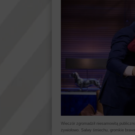
Wieczór zgromadził niesamowitą publiczno
żywiołowo. Salwy śmiechu, gromkie brawa 