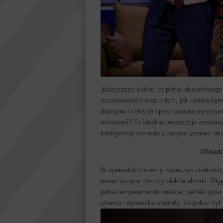
„Bożyszcze kobiet” to pełna błyskotliweg
oczekiwaniach oraz o tym, jak cienka by
dialogów i celnych ripost pojawia się pyt
monotonii? To idealna propozycja zarówno 
inteligentną komedię z przymrużeniem oka
Obsada
W spektaklu możemy zobaczyć znakomitych
towarzyszące mu trzy piękne aktorki: Olgę
pełne temperamentu kreacje, perfekcyjnie
chemia i dynamika sprawiły, że pokaz by