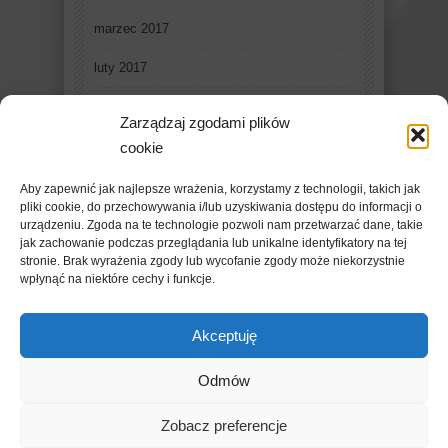
marzec 2017
luty 2017
styczeń 2017
Zarządzaj zgodami plików
grudzień 2016
cookie
listopad 2016
Aby zapewnić jak najlepsze wrażenia, korzystamy z technologii, takich jak
pliki cookie, do przechowywania i/lub uzyskiwania dostępu do informacji o
październik 2016
urządzeniu. Zgoda na te technologie pozwoli nam przetwarzać dane, takie
jak zachowanie podczas przeglądania lub unikalne identyfikatory na tej
stronie. Brak wyrażenia zgody lub wycofanie zgody może niekorzystnie
wpłynąć na niektóre cechy i funkcje.
Akceptuję
Odmów
Copyright © 2019 - FleschMazowsza. Powered by
Zobacz preferencje
WordPress
. Designed By
Ridwan