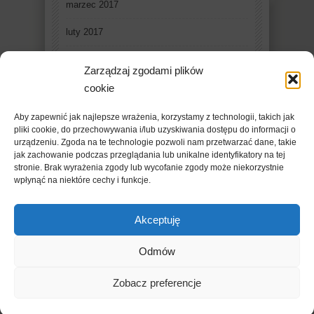
marzec 2017
luty 2017
styczeń 2017
Zarządzaj zgodami plików
grudzień 2016
cookie
listopad 2016
Aby zapewnić jak najlepsze wrażenia, korzystamy z technologii, takich jak
pliki cookie, do przechowywania i/lub uzyskiwania dostępu do informacji o
październik 2016
urządzeniu. Zgoda na te technologie pozwoli nam przetwarzać dane, takie
jak zachowanie podczas przeglądania lub unikalne identyfikatory na tej
stronie. Brak wyrażenia zgody lub wycofanie zgody może niekorzystnie
wpłynąć na niektóre cechy i funkcje.
Akceptuję
Odmów
Copyright © 2019 - FleschMazowsza. Powered by
Zobacz preferencje
WordPress
. Designed By
Ridwan