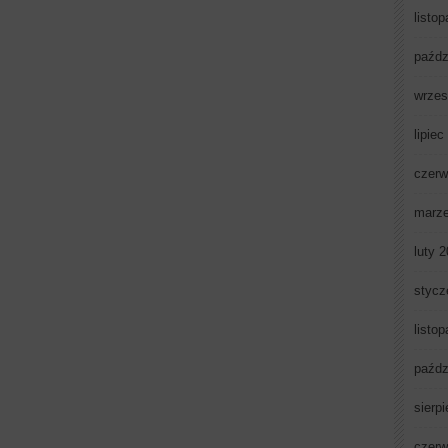
listo
paźdz
wrzes
lipiec
czerw
marz
luty 
stycz
listo
paźdz
sierp
czerw