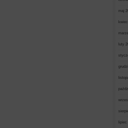
maj 2
kwiec
marz
luty 
stycz
grudz
listo
paźdz
wrzes
sierp
lipiec