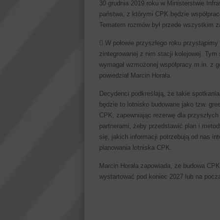
30 grudnia 2019 roku w Ministerstwie Infras
państwa, z którymi CPK będzie współpraco
Tematem rozmów był przede wszystkim zak
 W połowie przyszłego roku przystąpimy d
zintegrowanej z nim stacji kolejowej. T
wymagał wzmożonej współpracy m.in. z ges
powiedział Marcin Horała.
Decydenci podkreślają, że takie spotkani
będzie to lotnisko budowane jako tzw. gre
CPK, zapewniając rezerwę dla przyszłych 
partnerami, żeby przedstawić plan i met
się, jakich informacji potrzebują od nas in
planowania lotniska CPK.
Marcin Horała zapowiada, że budowa CPK 
wystartować pod koniec 2027 lub na począ