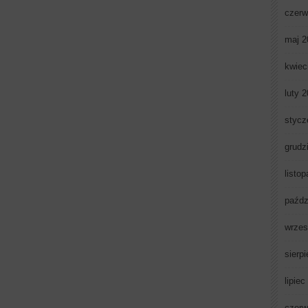
czerw
maj 2
kwiec
luty 
stycz
grudz
listo
paźdz
wrzes
sierp
lipiec
czerw