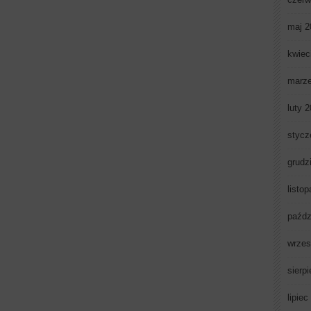
maj 2
kwiec
marz
luty 
stycz
grudz
listo
paźdz
wrzes
sierp
lipiec