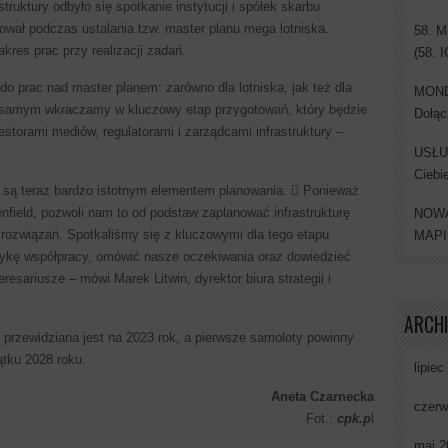
truktury odbyło się spotkanie instytucji i spółek skarbu
wał podczas ustalania tzw. master planu mega lotniska.
58. M
res prac przy realizacji zadań.
(58. 
o prac nad master planem: zarówno dla lotniska, jak też dla
MONDI
ym samym wkraczamy w kluczowy etap przygotowań, który będzie
Dołąc
torami mediów, regulatorami i zarządcami infrastruktury –
USŁU
Ciebi
a są teraz bardzo istotnym elementem planowania:  Ponieważ
enfield, pozwoli nam to od podstaw zaplanować infrastrukturę
NOWA
rozwiązań. Spotkaliśmy się z kluczowymi dla tego etapu
MAP
odykę współpracy, omówić nasze oczekiwania oraz dowiedzieć
teresariusze – mówi Marek Litwin, dyrektor biura strategii i
ARCH
przewidziana jest na 2023 rok, a pierwsze samoloty powinny
tku 2028 roku.
lipiec
Aneta Czarnecka
czerw
Fot.:
cpk.p
l
maj 2