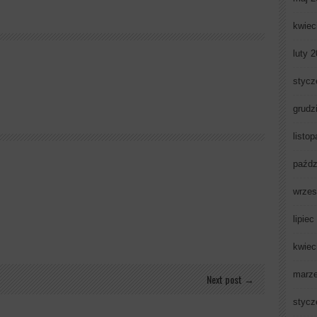
kwiec
luty 
stycz
grudz
listo
paźdz
wrzes
lipiec
kwiec
marz
Next post →
stycz