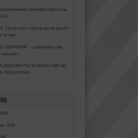
iędzynarodowa Olimpiada Chemiczna
IChO).
. Chcesz być częścią naszej paczki?
z do nas!
GI DŹWIGOWE – podniesiemy dla
e wszystko
 ODSŁONA PRZYCHODNI CMP NA
IE PRUSZKOWA
IWA
 2026
iec 2026
026