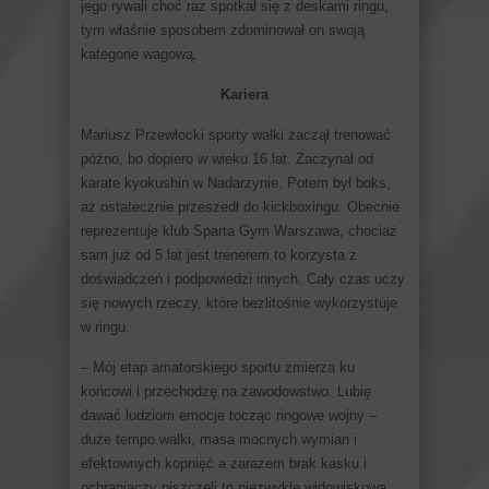
jego rywali choć raz spotkał się z deskami ringu,
tym właśnie sposobem zdominował on swoją
kategorie wagową.
Kariera
Mariusz Przewłocki sporty walki zaczął trenować
późno, bo dopiero w wieku 16 lat. Zaczynał od
karate kyokushin w Nadarzynie. Potem był boks,
aż ostatecznie przeszedł do kickboxingu. Obecnie
reprezentuje klub Sparta Gym Warszawa, chociaż
sam już od 5 lat jest trenerem to korzysta z
doświadczeń i podpowiedzi innych. Cały czas uczy
się nowych rzeczy, które bezlitośnie wykorzystuje
w ringu.
– Mój etap amatorskiego sportu zmierza ku
końcowi i przechodzę na zawodowstwo. Lubię
dawać ludziom emocje tocząc ringowe wojny –
duże tempo walki, masa mocnych wymian i
efektownych kopnięć a zarazem brak kasku i
ochraniaczy piszczeli to niezwykle widowiskowa