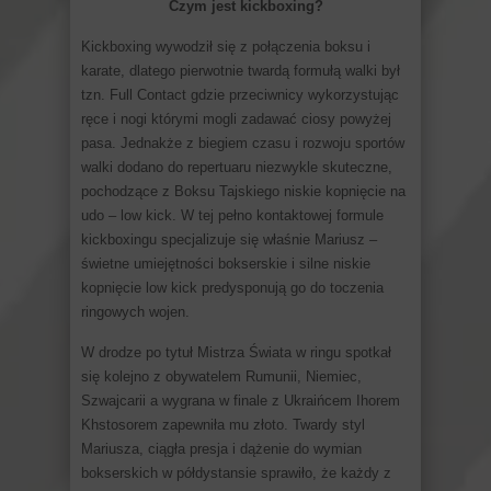
Czym jest kickboxing?
Kickboxing wywodził się z połączenia boksu i
karate, dlatego pierwotnie twardą formułą walki był
tzn. Full Contact gdzie przeciwnicy wykorzystując
ręce i nogi którymi mogli zadawać ciosy powyżej
pasa. Jednakże z biegiem czasu i rozwoju sportów
walki dodano do repertuaru niezwykle skuteczne,
pochodzące z Boksu Tajskiego niskie kopnięcie na
udo – low kick. W tej pełno kontaktowej formule
kickboxingu specjalizuje się właśnie Mariusz –
świetne umiejętności bokserskie i silne niskie
kopnięcie low kick predysponują go do toczenia
ringowych wojen.
W drodze po tytuł Mistrza Świata w ringu spotkał
się kolejno z obywatelem Rumunii, Niemiec,
Szwajcarii a wygrana w finale z Ukraińcem Ihorem
Khstosorem zapewniła mu złoto. Twardy styl
Mariusza, ciągła presja i dążenie do wymian
bokserskich w półdystansie sprawiło, że każdy z