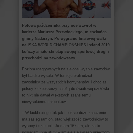
Połowa października przyniosła zwrot w
karierze Mariusza Przewłockiego, mieszkańca
gminy Nadarzyn. Po wygraniu finałowej walki
na ISKA WORLD CHAMPIONSHIPS Ireland 2019
kończy amatorski etap swojej sportowej drogi i
przechodzi na zawodowstwo.
Poziom rozgrywanych na zielonej wyspie zawodów
był bardzo wysoki. W turnieju brali udział
zawodnicy ze wszystkich kontynentów. I chociaż
polscy kickbokserzy należą do światowej czołówki
to nikt nie dawał większych szans temu
niewysokiemu chłopakowi.
– W kickboxingu tak jak i boksie duże znaczenie
ma zasięg ramion, stąd większość zawodników to
wysocy i szczupli. Ja mam 167 cm, ale za to
posiadam inne atuty – śmieje się świeżo upieczony