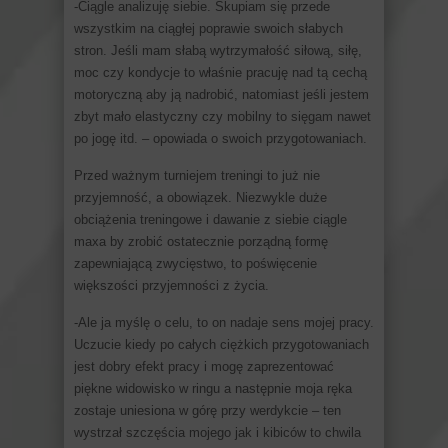
-Ciągle analizuję siebie. Skupiam się przede
wszystkim na ciągłej poprawie swoich słabych
stron. Jeśli mam słabą wytrzymałość siłową, siłę,
moc czy kondycje to właśnie pracuję nad tą cechą
motoryczną aby ją nadrobić, natomiast jeśli jestem
zbyt mało elastyczny czy mobilny to sięgam nawet
po jogę itd. – opowiada o swoich przygotowaniach.
Przed ważnym turniejem treningi to już nie
przyjemność, a obowiązek. Niezwykle duże
obciążenia treningowe i dawanie z siebie ciągle
maxa by zrobić ostatecznie porządną formę
zapewniającą zwycięstwo, to poświęcenie
większości przyjemności z życia.
-Ale ja myślę o celu, to on nadaje sens mojej pracy.
Uczucie kiedy po całych ciężkich przygotowaniach
jest dobry efekt pracy i mogę zaprezentować
piękne widowisko w ringu a następnie moja ręka
zostaje uniesiona w górę przy werdykcie – ten
wystrzał szczęścia mojego jak i kibiców to chwila