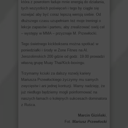
która z powrotem ładuje mnie energią do działania,
tych wszystkich poświęceń i tego by ciągle się
rozwijać aby być coraz lepszą wersją siebie. Od
dłuższego czasu uzupełniam też moje treningi o
lekcje zapasów i parteru, aby zrealizować swój cel
– występy w MMA – przyznaje M. Przewłocki.
Tego świetnego kickboksera można spotkać w
poniedziałki i środy w Zone Fitnes na Al.
Jerozolimskich 200 gdzie od godz. 19.00 prowadzi
własną grupę Muay Thai/Kick-boxingu.
Trzymamy kciuki za dalszy rozwój kariery
Mariusza Przewłockiego życzymy mu samych
zwycięstw i ani jednej kontuzji. Mamy nadzieję, że
już niedługo będziemy mogli poinformować na
naszych łamach o kolejnych sukcesach dominatora
z Ruśca.
Marcin Giziński
,
Fot.
Mariusz Przewłocki