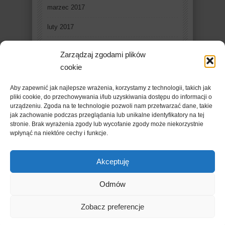
marzec 2017
luty 2017
styczeń 2017
Zarządzaj zgodami plików
grudzień 2016
cookie
listopad 2016
Aby zapewnić jak najlepsze wrażenia, korzystamy z technologii, takich jak
pliki cookie, do przechowywania i/lub uzyskiwania dostępu do informacji o
październik 2016
urządzeniu. Zgoda na te technologie pozwoli nam przetwarzać dane, takie
jak zachowanie podczas przeglądania lub unikalne identyfikatory na tej
stronie. Brak wyrażenia zgody lub wycofanie zgody może niekorzystnie
wpłynąć na niektóre cechy i funkcje.
Akceptuję
Odmów
Copyright © 2019 - FleschMazowsza. Powered by
Zobacz preferencje
WordPress
. Designed By
Ridwan