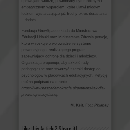
sprawujące władzę, powinniśmy być stabilnym i
empatycznym wsparciem, które ułatwi młodym
ludziom wystarczająco już trudny okres dorastania
– dodała.
Fundacja GrowSpace składa do Ministerstwa
Edukacji i Nauki oraz Ministerstwa Zdrowia petycję,
która wnioskuje o wprowadzenie systemu
prewencyjnego, realizującego program
zapewniający ochronę dla dzieci i młodzieży.
Organizacja proponuje, aby szkolić rady
pedagogiczne oraz stworzyć szeroki dostęp do
psychologów w placówkach edukacyjnych. Petycję
można podpisać na stronie:
https://www.naszademokracja.pl/petitions/tak-dla-
prewencji-suicydalnej
.
M. Ksit
, Fot.:
Pixabay
Like this Article? Share it!