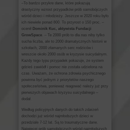
–To bardzo przykre dane, które pokazują
drastyczny wzrost przypadków prób samobójczych
wśród dzieci i młodzieży. Jeszcze w 2020 roku było
ich niewiele ponad 800. To przyrost o 150 proc. –
ocenił
Dominik Kuc, aktywista Fundacji
GrowSpace
. – Te 2000 prób to dla nas niby tylko
sucha liczba, ale to 2000 dramatycznych historii w
szkołach, 2000 złamanych serc rodziców i
wreszcie około 2000 osób w kryzysie suicydalnym.
Każdy tego typu przypadek pokazuje, że system
gdzieś zawiódł i pomoc nie została udzielona na
czas. Uważam, że ochrona zdrowia psychicznego
powinna być jednym z priorytetów naszego
społeczeństwa, ponieważ reagować należy już przy
pierwszych objawach kryzysu suicydalnego –
dodał.
Według policyjnych danych do takich zdarzeń
dochodzi już wśród najmłodszych dzieci w
przedziale 7-12 lat. Są to traumatyczne dane.
Najwięcej prób samobójczych wśród najmłodszych