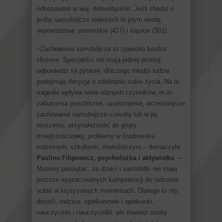
odnotowano w woj. dolnośląskim. Jeśli chodzi o
próby samobójcze nieletnich to prym wiodą
województwa: pomorskie (417) i śląskie (301).
–Zachowania samobójcze to zjawisko bardzo
złożone. Specjaliści nie mają jednej prostej
odpowiedzi na pytanie, dlaczego młodzi ludzie
podejmują decyzję o odebraniu sobie życia. Na te
tragedie wpływa wiele różnych czynników, m.in.
zaburzenia psychiczne, uzależnienia, wcześniejsze
zachowania samobójcze u osoby lub w jej
otoczeniu, przynależność do grupy
mniejszościowej, problemy w środowisku
rodzinnym, szkolnym, rówieśniczym – tłumaczyła
Paulina Filipowicz, psycholożka i aktywistka
. –
Musimy pamiętać, że dzieci i nastolatki nie mają
jeszcze wypracowanych kompetencji do radzenia
sobie w kryzysowych momentach. Dlatego to my,
dorośli, rodzice, opiekunowie i opiekunki,
nauczyciele i nauczycielki, ale również osoby