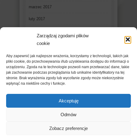
marzec 2017
luty 2017
styczeń 2017
Zarządzaj zgodami plików
grudzień 2016
cookie
listopad 2016
Aby zapewnić jak najlepsze wrażenia, korzystamy z technologii, takich jak
pliki cookie, do przechowywania i/lub uzyskiwania dostępu do informacji o
październik 2016
urządzeniu. Zgoda na te technologie pozwoli nam przetwarzać dane, takie
jak zachowanie podczas przeglądania lub unikalne identyfikatory na tej
stronie. Brak wyrażenia zgody lub wycofanie zgody może niekorzystnie
wpłynąć na niektóre cechy i funkcje.
Akceptuję
Odmów
Copyright © 2019 - FleschMazowsza. Powered by
Zobacz preferencje
WordPress
. Designed By
Ridwan