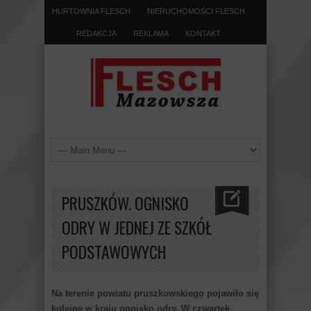
HURTOWNIA FLESCH
NIERUCHOMOŚCI FLESCH
REDAKCJA
REKLAMA
KONTAKT
PRUSZKÓW. OGNISKO
ODRY W JEDNEJ ZE SZKÓŁ
PODSTAWOWYCH
Na terenie powiatu pruszkowskiego pojawiło się
kolejne w kraju ognisko odry. W czwartek