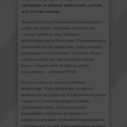
zanotowano aż dziesięć zachorowań, a wśród
nich jest cała rodzina.
Wojewódzka Stacja Sanitarno-Epidemiologiczna
podaje, że ognisko chorobowe rozszerza się:
„Lekarze zgłosili do stacji sanitarno-
epidemiologicznej w Pruszkowie 10 potwierdzonych
zachorowań na odrę wśród dzieci jednej ze szkół
podstawowych w Pruszkowie i ich rodzin. W tym
ognisku znalazła się cała 6-osobowa rodzina.
Żadna z chorych osób nie była wcześniej
zaszczepiona” – informuje WSSE.
Wszyscy chorzy to osoby pochodzenia
ukraińskiego. Stacja przekazała, że ognisko
epidemiczne rozszerza się, a Państwowa Inspekcja
Sanitarna w Pruszkowie podjęła działania
zapobiegające temu. Poza powyższymi
przypadkami zachorowań są również trzy
pojedyncze przypadki zachorowań niepotwierdzone
i niepowiązane ze sobą, które odnotowano w innych