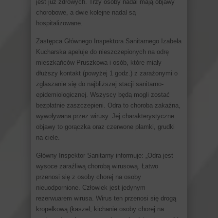
jest już zdrowych. Trzy osoby nadal mają objawy
chorobowe, a dwie kolejne nadal są
hospitalizowane.
Zastępca Głównego Inspektora Sanitarnego Izabela
Kucharska apeluje do nieszczepionych na odrę
mieszkańców Pruszkowa i osób, które miały
dłuższy kontakt (powyżej 1 godz.) z zarażonymi o
zgłaszanie się do najbliższej stacji sanitarno-
epidemiologicznej. Wszyscy będą mogli zostać
bezpłatnie zaszczepieni. Odra to choroba zakaźna,
wywoływana przez wirusy. Jej charakterystyczne
objawy to gorączka oraz czerwone plamki, grudki
na ciele.
Główny Inspektor Sanitarny informuje: „Odra jest
wysoce zaraźliwą chorobą wirusową. Łatwo
przenosi się z osoby chorej na osoby
nieuodpornione. Człowiek jest jedynym
rezerwuarem wirusa. Wirus ten przenosi się drogą
kropelkową (kaszel, kichanie osoby chorej na