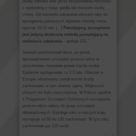
osoby zdrowe) oraz przez bezpośrednią styczność
z wydzieliną z nosa, gardła lub moczem osoby
chorej. Od momentu zakażenia wirusem odry do
wystąpienia pierwszych objawów choroby może
upłynąć 10-12 dni. (…)
Pamiętajmy, szczepienie
jest jedyną skuteczną metodą pozwalającą na
unikniecie zakażenia
– apeluje GIS.”
Sanepid poinformował także, że przed
wprowadzeniem szczepień przeciw odrze w
dzieciństwie chorowała prawie każda osoba.
Epidemie występowały co 2-3 lata. Obecnie w
Europie odnotowany został wzrost liczby
zachorowań, w tym również zgony. Większość
chorych nie była zaszczepiona. W Polsce zgodnie
z Programem Szczepień Ochronnych szczepienie
przeciw odrze należy do grupy szczepień
obowiązkowych. Każdego roku w naszym kraju
występuje od 60 do 130 zachorowań. W tym roku
zachorowało już 120 osób!