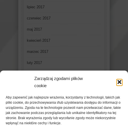
lipiec 2017
czerwiec 2017
maj 2017
kwiecień 2017
marzec 2017
luty 2017
styczeń 2017
Zarządzaj zgodami plików
grudzień 2016
cookie
listopad 2016
Aby zapewnić jak najlepsze wrażenia, korzystamy z technologii, takich jak
pliki cookie, do przechowywania i/lub uzyskiwania dostępu do informacji o
październik 2016
urządzeniu. Zgoda na te technologie pozwoli nam przetwarzać dane, takie
jak zachowanie podczas przeglądania lub unikalne identyfikatory na tej
stronie. Brak wyrażenia zgody lub wycofanie zgody może niekorzystnie
wpłynąć na niektóre cechy i funkcje.