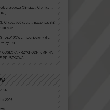
iędzynarodowa Olimpiada Chemiczna
IChO).
. Chcesz być częścią naszej paczki?
z do nas!
GI DŹWIGOWE – podniesiemy dla
e wszystko
 ODSŁONA PRZYCHODNI CMP NA
IE PRUSZKOWA
IWA
 2026
iec 2026
026