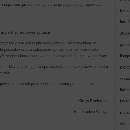
 i usprawnić proces obsługi same go pogarszają – opowiada
kwiec
luty 
ing i chęć poprawy sytuacji
stycz
dotyczący sytuacji w placówce przy ul. Kraszewskiego w
grudz
lu podziękowało za zgłoszenie sprawy oraz poinformowało
listo
yfikacyjne i korygujące, w celu poprawienia sytuacji w placówce.
giem. Mamy nadzieję, że sprawa zostanie szybko rozwiązana ku
paźdz
entów.
wrzes
ewnienia centrali przyniosły oczekiwaną przez klientów
lipiec
Kinga Rochalska
kwiec
Fot. Ewelina Wielgat
marz
stycz