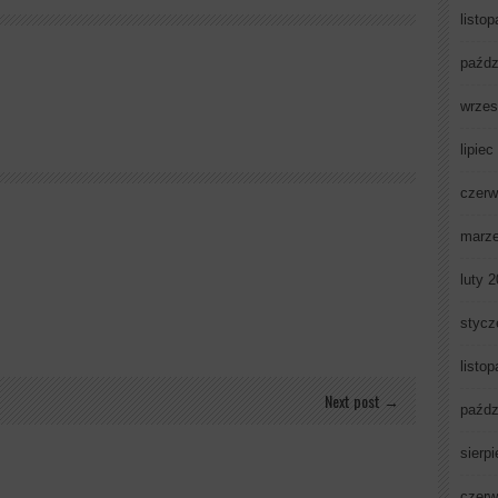
listo
paźdz
wrzes
lipiec
czerw
marz
luty 
stycz
listo
Next post →
paźdz
sierp
czerw