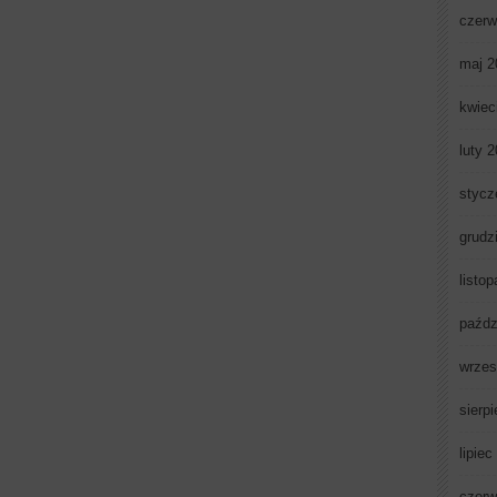
czerw
maj 2
kwiec
luty 
stycz
grudz
listo
paźdz
wrzes
sierp
lipiec
czerw