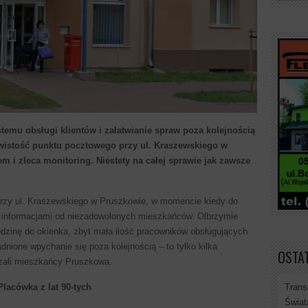
stemu obsługi klientów i załatwianie spraw poza kolejnością
zywistość punktu pocztowego przy ul. Kraszewskiego w
m i zleca monitoring. Niestety na całej sprawie jak zawsze
przy ul. Kraszewskiego w Pruszkowie, w momencie kiedy do
 z informacjami od niezadowolonych mieszkańców. Olbrzymie
odzinę do okienka, zbyt mała ilość pracowników obsługujących
nione wpychanie się poza kolejnością – to tylko kilka
OSTAT
szali mieszkańcy Pruszkowa.
Trans
Placówka z lat 90-tych
Świat