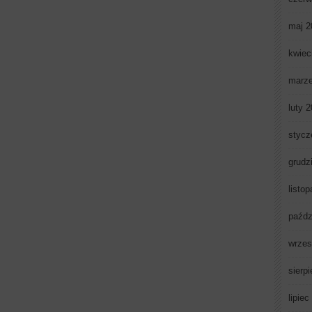
maj 2
kwiec
marz
luty 
stycz
grudz
listo
paźdz
wrzes
sierp
lipiec