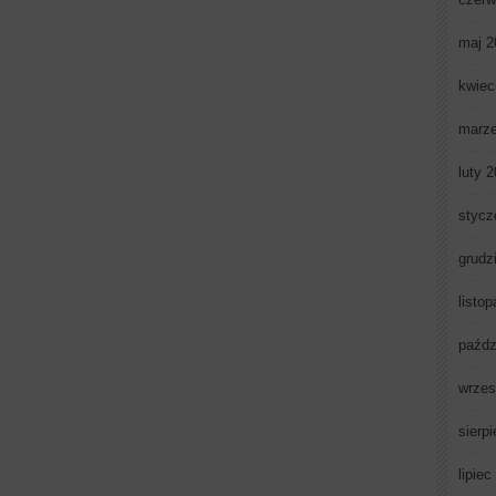
maj 2
kwiec
marz
luty 
stycz
grudz
listo
paźdz
wrzes
sierp
lipiec