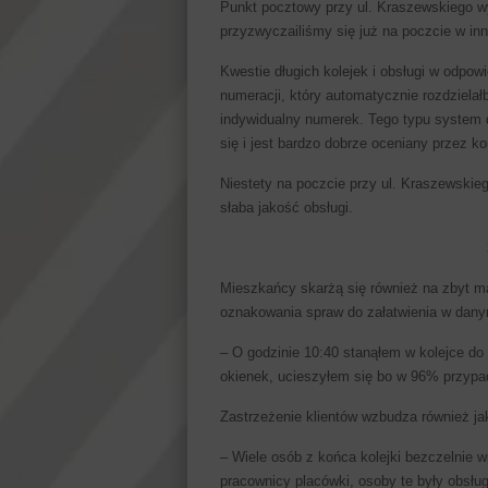
Punkt pocztowy przy ul. Kraszewskiego w
przyzwyczailiśmy się już na poczcie w in
Kwestie długich kolejek i obsługi w odpow
numeracji, który automatycznie rozdzielał
indywidualny numerek. Tego typu system 
się i jest bardzo dobrze oceniany przez k
Niestety na poczcie przy ul. Kraszewskieg
słaba jakość obsługi.
Mieszkańcy skarżą się również na zbyt ma
oznakowania spraw do załatwienia w dany
– O godzinie 10:40 stanąłem w kolejce do 
okienek, ucieszyłem się bo w 96% przypad
Zastrzeżenie klientów wzbudza również jak
– Wiele osób z końca kolejki bezczelnie 
pracownicy placówki, osoby te były obsług