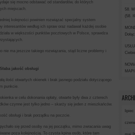
ydaje się mocno odstawać od standardów, do których
nych miejscach.
58. M
(58. 
iedniej kolejności powinien rozwiązać specjalny system
by interesantów według ich spraw oraz nadawał każdej osobie
MONDI
działa w większości punktów pocztowych w Polsce, sprawdza
Dołąc
orzystających.
USŁU
o nie ma jeszcze takiego rozwiązania, stąd liczne problemy i
Ciebi
NOWA
Słaba jakość obsługi
MAP
łą ilość otwartych okienek i brak jasnego podziału dotyczącego
m punkcie.
ARCH
okienka w celu dokonania opłaty, otwarte były dwa z czterech
ków czynne jest tylko jedno – skarży się jeden z mieszkańców.
lipiec
ość obsługi i brak porządku na poczcie.
czerw
wpychało się przed osoby na jej początku, mimo zwracania uwag
iwane poza kolejnością. To czysta kpina osób, które tam
maj 2