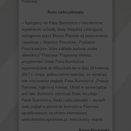
Piastowa.
Rada zadecydowała
– Apelujemy do Pana Burmistrza o niezwłoczne
wypełnienie uchwały Rady Miejskiej zalecającej
odstąpienie przez Miasto Piastów od porozumienia
zawartego z Miastem Pruszków i Powiatem
Pruszkowskim, które zakłada budowę „małej
obwodnicy” Piastowa. Pragniemy również
przypomnieć słowa Pana Burmistrza
wypowiedziane do Mieszkańców w dniu 19 kwietnia
2017 r., mając jednocześnie nadzieję, że wyrażają
one rzeczywiste poglądy Pana Burmistrza: „Proszę
Państwa, najkrócej mówiąc. Układ w samorządzie
jest taki: Burmistrz wykonuje Rada decyduje.”
Panie Burmistrzu, Rada zadecydowała! – wyrazili
swój pogląd w piśmie do burmistrza Piastowa,
opublikowanym na stronie internetowej
www.obwodnicapiastowa.pl, mieszkańcy miasta.
Kinga Rochalska